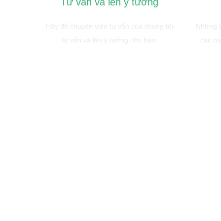
Tư vấn và lên ý tưởng
Hãy để chuyên viên tư vấn của chúng tôi
Những D
tư vấn và lên ý tưởng cho bạn.
các bạ