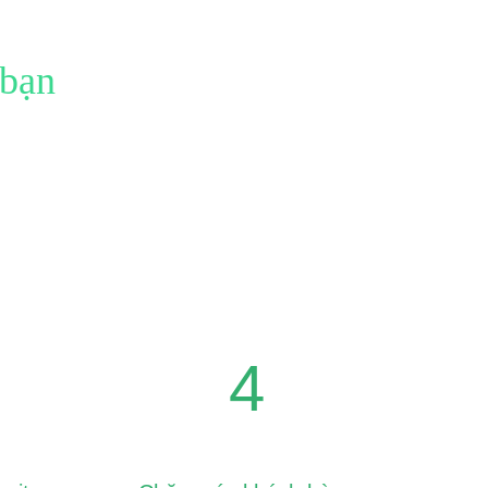
 bạn
 thuật.
4