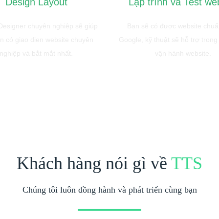
Design Layout
Lập trình và Test we
esigner chuyên nghiệp sẽ giúp
Bạn sẽ có được website chu
n có giao dien website chuyên
Google, kỹ thuật sẽ hỗ trợ trong
nghiệp và bắt mắt nhất.
vận hành website.
Khách hàng nói gì về
TTS
Chúng tôi luôn đồng hành và phát triển cùng bạn