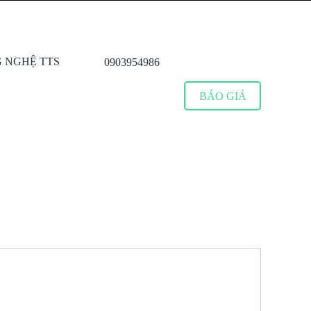
0903954986
BÁO GIÁ