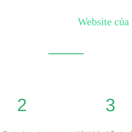
 tạo ấn tượng với
Website của
đơn giản chỉ là Website, đó còn là công trình mang tính nghệ
Hãy để chúng tôi giúp bạn
2
3