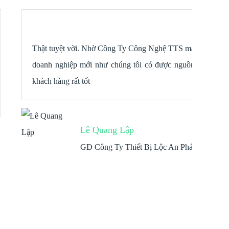
Thật tuyệt vời. Nhờ Công Ty Công Nghệ TTS mà
Rất 
doanh nghiệp mới như chúng tôi có được nguồn
chún
khách hàng rất tốt
nhiề
Lê Quang Lập
GĐ Công Ty Thiết Bị Lộc An Phát
caygion