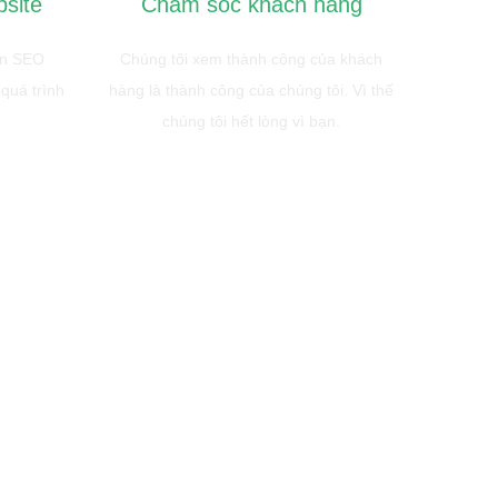
bsite
Chăm sóc khách hàng
ẩn SEO
Chúng tôi xem thành công của khách
 quá trình
hàng là thành công của chúng tôi. Vì thế
chúng tôi hết lòng vì bạn.