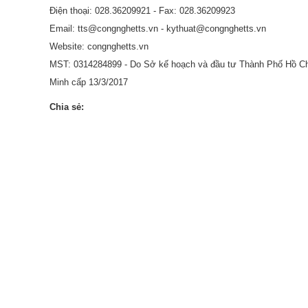
Điện thoại: 028.36209921 - Fax: 028.36209923
TMĐT
Email: tts@congnghetts.vn - kythuat@congnghetts.vn
Dành cho Website TMĐT SEO Marketing
Website: congnghetts.vn
MST: 0314284899 - Do Sở kế hoạch và đầu tư Thành Phố Hồ C
Minh cấp 13/3/2017
Chia sẻ: