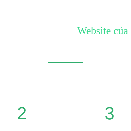
 tạo ấn tượng với
Website của
đơn giản chỉ là Website, đó còn là công trình mang tính nghệ
Hãy để chúng tôi giúp bạn
2
3