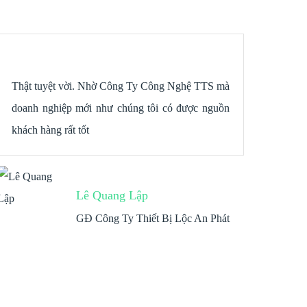
Thật tuyệt vời. Nhờ Công Ty Công Nghệ TTS mà
Rất 
doanh nghiệp mới như chúng tôi có được nguồn
chún
khách hàng rất tốt
nhiề
Lê Quang Lập
GĐ Công Ty Thiết Bị Lộc An Phát
caygion