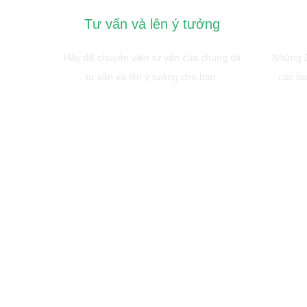
Tư vấn và lên ý tưởng
Hãy để chuyên viên tư vấn của chúng tôi
Những D
tư vấn và lên ý tưởng cho bạn.
các bạ