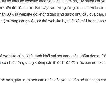
đặt họ thiết kế website theo yêu cầu của mình, tuy nhiên chuyên
 trở nên độc đáo hơn. Bởi vậy, sự tương tác giữa hai bên là cự
chắn 80% là website đó không đáp ứng được nhu cầu của bạn. lậ
 nhiệm trong công việc, có thể website họ thiết kế mới hoàn hảo
 kế website cũng khó tránh khỏi sai sót trong sản phẩm demo. C
e
có nhiều ứng dụng không cần thiết thì đã đến lúc bạn nên xem 
hề đơn giản. Bạn nên cân nhắc các yếu tố trên để lựa chọn cho