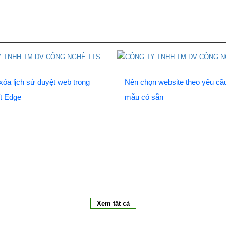
óa lịch sử duyệt web trong
Nên chọn website theo yêu cầ
t Edge
mẫu có sẵn
Xem tất cả