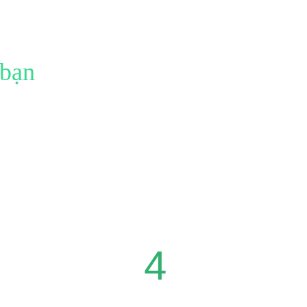
 bạn
 thuật.
4