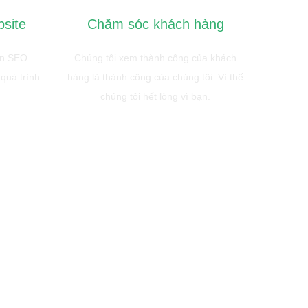
bsite
Chăm sóc khách hàng
ẩn SEO
Chúng tôi xem thành công của khách
 quá trình
hàng là thành công của chúng tôi. Vì thế
chúng tôi hết lòng vì bạn.