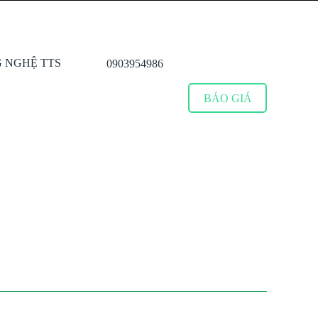
0903954986
BÁO GIÁ