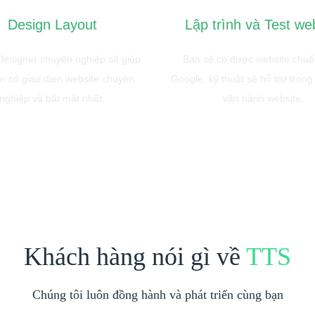
Design Layout
Lập trình và Test we
esigner chuyên nghiệp sẽ giúp
Bạn sẽ có được website chu
n có giao dien website chuyên
Google, kỹ thuật sẽ hỗ trợ trong
nghiệp và bắt mắt nhất.
vận hành website.
Khách hàng nói gì về
TTS
Chúng tôi luôn đồng hành và phát triển cùng bạn