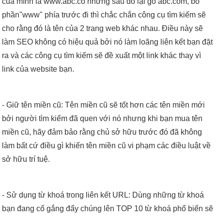
của mình là www.abc.co nhưng sau đó lại gõ abc.com, bỏ
phần"www" phía trước đi thì chắc chắn công cụ tìm kiếm sẽ
cho rằng đó là tên của 2 trang web khác nhau. Điều này sẽ
làm SEO không có hiệu quả bởi nó làm loãng liên kết bạn đặt
ra và các công cụ tìm kiếm sẽ đề xuất một link khác thay vì
link của website bạn.
- Giữ tên miền cũ: Tên miền cũ sẽ tốt hơn các tên miền mới
bởi người tìm kiếm đã quen với nó nhưng khi bạn mua tên
miền cũ, hãy đảm bảo rằng chủ sở hữu trước đó đã không
làm bất cứ điều gì khiến tên miền cũ vi phạm các điều luật về
sở hữu trí tuệ.
- Sử dụng từ khoá trong liên kết URL: Dùng những từ khoá
bạn đang cố gắng đẩy chúng lên TOP 10 từ khoá phổ biến sẽ