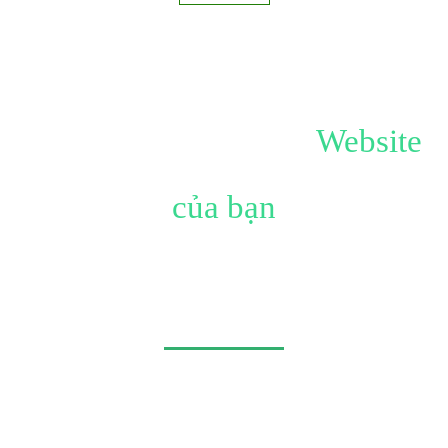
Hãy tạo ấn tượng với
Website
của bạn
Không đơn giản chỉ là Website, đó còn là công trình mang
tính nghệ thuật.
Hãy để chúng tôi giúp bạn