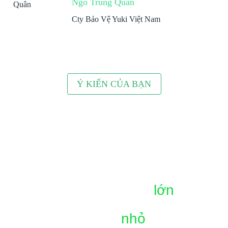
Ngô Trung Quân
Cty Bảo Vệ Yuki Việt Nam
Ý KIẾN CỦA BẠN
"Bắt đầu thành công
lớn
bằng
cuộc trò chuyện
nhỏ
hôm nay."