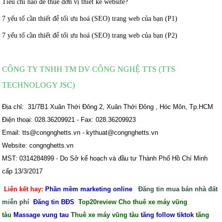
Tiêu chí nào để thuê đơn vị thiết kế website?
7 yếu tố cần thiết để tối ưu hoá (SEO) trang web của bạn (P1)
7 yếu tố cần thiết để tối ưu hoá (SEO) trang web của bạn (P2)
CÔNG TY TNHH TM DV CÔNG NGHỆ TTS (TTS
TECHNOLOGY JSC)
Địa chỉ: 31/7B1 Xuân Thới Đông 2, Xuân Thới Đông , Hóc Môn, Tp.HCM
Điện thoại: 028.36209921 - Fax: 028.36209923
Email: tts@congnghetts.vn - kythuat@congnghetts.vn
Website: congnghetts.vn
MST: 0314284899 - Do Sở kế hoạch và đầu tư Thành Phố Hồ Chí Minh
cấp 13/3/2017
Liên kết hay:
Phần mềm marketing online
Đăng tin mua bán nhà đất
miễn phí
Đăng tin BĐS
Top20review
Cho thuê xe máy vũng
tàu
Massage vung tau
Thuê xe máy vũng tàu
tăng follow tiktok
tăng