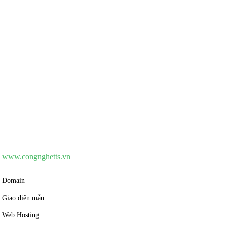
CSKH
0931.117.506
www.congnghetts.vn
Domain
Giao diện mẫu
Web Hosting