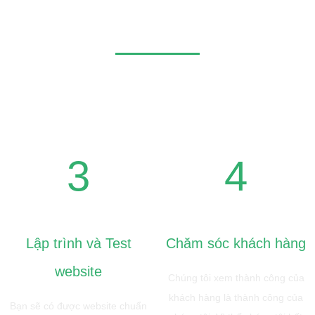
tính nghệ thuật.
Hãy để chúng tôi giúp bạn
3
4
Lập trình và Test
Chăm sóc khách hàng
website
Chúng tôi xem thành công của
khách hàng là thành công của
Bạn sẽ có được website chuẩn