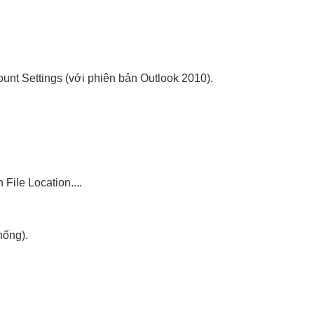
ount Settings (với phiên bản Outlook 2010).
File Location....
hống).