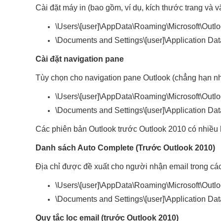
Cài đặt máy in (bao gồm, ví dụ, kích thước trang và v
\Users\[user]\AppData\Roaming\Microsoft\Outlo
\Documents and Settings\[user]\Application Da
Cài đặt navigation pane
Tùy chọn cho navigation pane Outlook (chẳng hạn như 
\Users\[user]\AppData\Roaming\Microsoft\Outlo
\Documents and Settings\[user]\Application Da
Các phiên bản Outlook trước Outlook 2010 có nhiều hơn 
Danh sách Auto Complete (Trước Outlook 2010)
Địa chỉ được đề xuất cho người nhận email trong các 
\Users\[user]\AppData\Roaming\Microsoft\Outlo
\Documents and Settings\[user]\Application Da
Quy tắc lọc email (trước Outlook 2010)