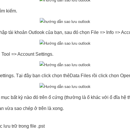
tìm kiếm.
ập tài khoản Outlook của bạn, sau đó chọn File => Info => Acc
 Tool => Account Settings.
tings. Tại đây bạn click chọn thẻData Files rồi click chọn Open 
ư mục bất kỳ nào đó trên ổ cứng (thường là ổ khác với ổ đĩa hệ t
bạn vừa sao chép ở trên là xong.
ưu trữ trong file .pst