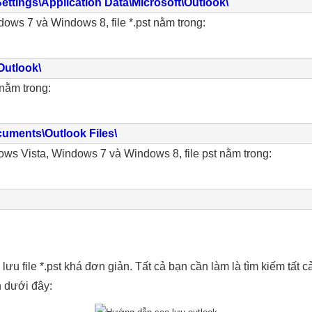
tings\Application Data\Microsoft\Outlook\
ows 7 và Windows 8, file *.pst nằm trong:
Outlook\
 nằm trong:
ments\Outlook Files\
ws Vista, Windows 7 và Windows 8, file pst nằm trong:
lưu file *.pst khá đơn giản. Tất cả bạn cần làm là tìm kiếm tất c
h dưới đây: