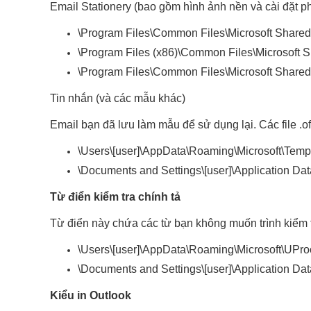
Email Stationery (bao gồm hình ảnh nền và cài đặt phô
\Program Files\Common Files\Microsoft Shared\
\Program Files (x86)\Common Files\Microsoft Sh
\Program Files\Common Files\Microsoft Shared
Tin nhắn (và các mẫu khác)
Email bạn đã lưu làm mẫu để sử dụng lại. Các file .oft 
\Users\[user]\AppData\Roaming\Microsoft\Templ
\Documents and Settings\[user]\Application Da
Từ điển kiểm tra chính tả
Từ điển này chứa các từ bạn không muốn trình kiểm tra
\Users\[user]\AppData\Roaming\Microsoft\UProo
\Documents and Settings\[user]\Application Da
Kiểu in Outlook