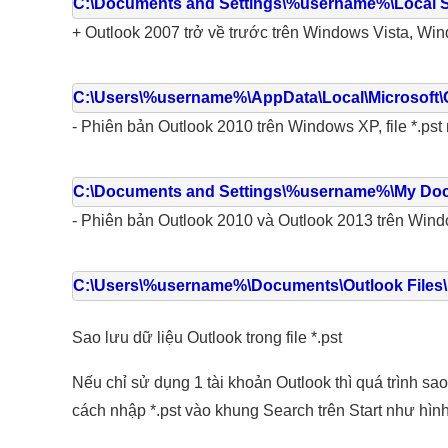
C:\Documents and Settings\%username%\Local Set
+ Outlook 2007 trở về trước trên Windows Vista, Wind
C:\Users\%username%\AppData\Local\Microsoft\
- Phiên bản Outlook 2010 trên Windows XP, file *.pst
C:\Documents and Settings\%username%\My Docu
- Phiên bản Outlook 2010 và Outlook 2013 trên Windo
C:\Users\%username%\Documents\Outlook Files\
Sao lưu dữ liệu Outlook trong file *.pst
Nếu chỉ sử dụng 1 tài khoản Outlook thì quá trình sao 
cách nhập *.pst vào khung Search trên Start như hìn