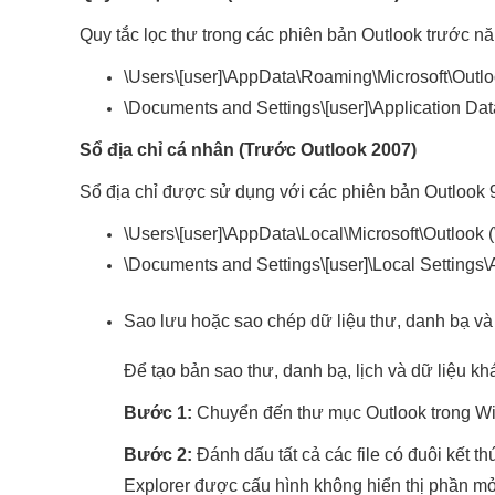
Quy tắc lọc thư trong các phiên bản Outlook trước năm
\Users\[user]\AppData\Roaming\Microsoft\Outlo
\Documents and Settings\[user]\Application Da
Sổ địa chỉ cá nhân (Trước Outlook 2007)
Sổ địa chỉ được sử dụng với các phiên bản Outlook 97
\Users\[user]\AppData\Local\Microsoft\Outlook 
\Documents and Settings\[user]\Local Settings
Sao lưu hoặc sao chép dữ liệu thư, danh bạ và
Để tạo bản sao thư, danh bạ, lịch và dữ liệu k
Bước 1:
Chuyển đến thư mục Outlook trong Wi
Bước 2:
Đánh dấu tất cả các file có đuôi kết 
Explorer được cấu hình không hiển thị phần mở r