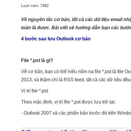
Lượt xem: 7482
TMĐT
Dành cho Website TMĐT SEO Marketing
Về nguyên tắc cơ bản, tất cả các dữ liệu email nh
toàn là được. Bài viết sẽ hướng dẫn bạn các bước 
4 bước sao lưu Outlook cơ bản
File *.pst là gì?
Về cơ bản, bạn có thể hiểu nôm na file *.pst là file 
2013, và thậm chí là RSS feed, tất cả các dữ liệu đều đ
Vị trí file *.pst
Theo mặc định, vị trí file *.pst được lưu trữ tại:
- Outlook 2007 và các phiên bản trước đó trên Window