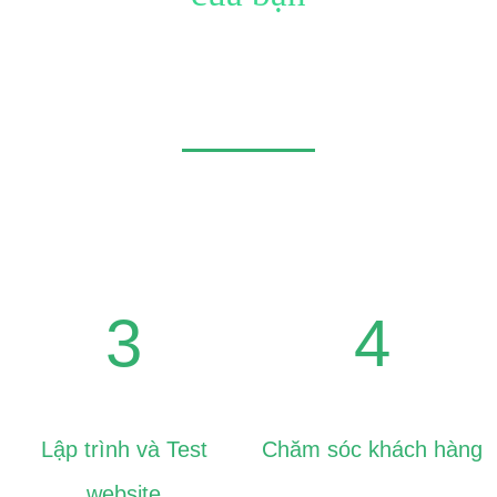
Không đơn giản chỉ là Website, đó còn là công trình mang
tính nghệ thuật.
Hãy để chúng tôi giúp bạn
3
4
Lập trình và Test
Chăm sóc khách hàng
website