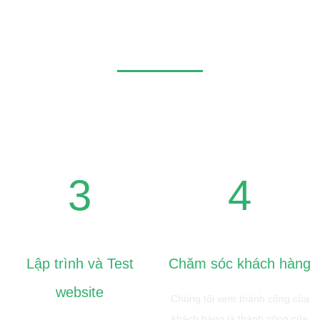
Không đơn giản chỉ là Website, đó còn là công trình mang
tính nghệ thuật.
Hãy để chúng tôi giúp bạn
3
4
Lập trình và Test
Chăm sóc khách hàng
website
Chúng tôi xem thành công của
khách hàng là thành công của