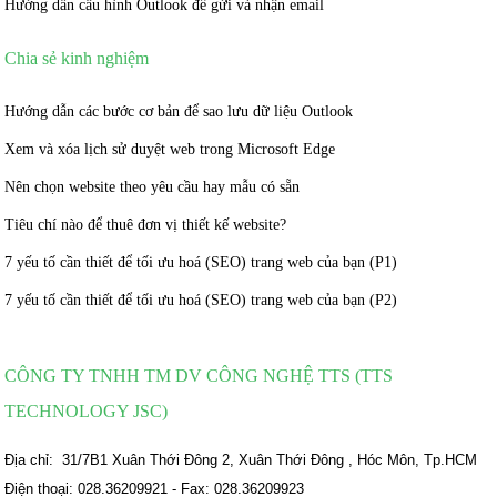
Hướng dẫn cấu hình Outlook để gửi và nhận email
Chia sẻ kinh nghiệm
Hướng dẫn các bước cơ bản để sao lưu dữ liệu Outlook
Xem và xóa lịch sử duyệt web trong Microsoft Edge
Nên chọn website theo yêu cầu hay mẫu có sẵn
Tiêu chí nào để thuê đơn vị thiết kế website?
7 yếu tố cần thiết để tối ưu hoá (SEO) trang web của bạn (P1)
7 yếu tố cần thiết để tối ưu hoá (SEO) trang web của bạn (P2)
CÔNG TY TNHH TM DV CÔNG NGHỆ TTS (TTS
TECHNOLOGY JSC)
Địa chỉ: 31/7B1 Xuân Thới Đông 2, Xuân Thới Đông , Hóc Môn, Tp.HCM
Điện thoại: 028.36209921 - Fax: 028.36209923