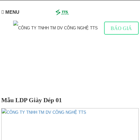
MENU
BÁO GIÁ
WEBSITE TEMPLATE
Hãy chọn giao diện website mà bạn yêu thích
Mẫu LDP Giày Dép 01